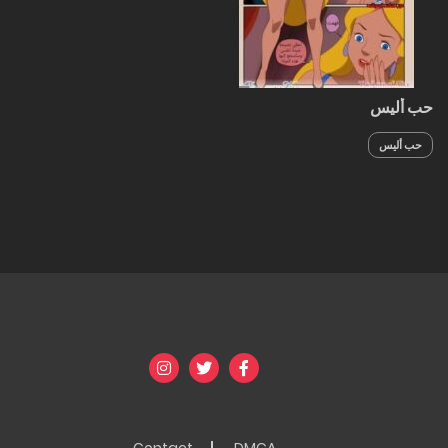
حب أليس
حب أليس