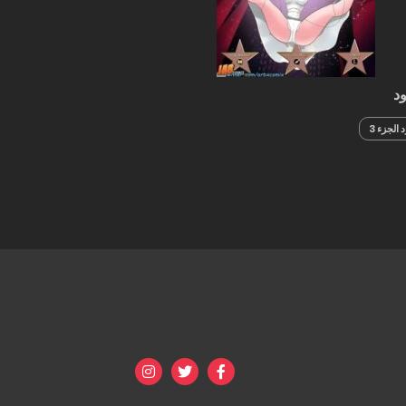
د
الجزء 3