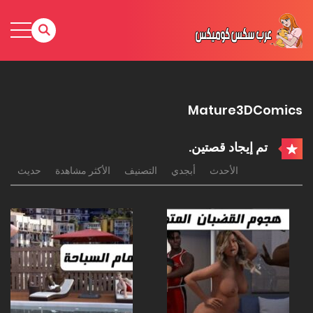
Mature3DComics
تم إيجاد قصتين.
الأحدث
أبجدي
التصنيف
الأكثر مشاهدة
حديث