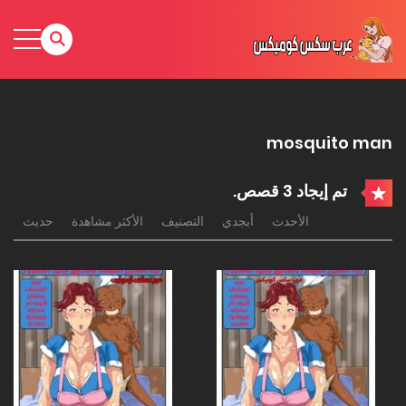
mosquito man
تم إيجاد 3 قصص.
الأحدث
أبجدي
التصنيف
الأكثر مشاهدة
حديث