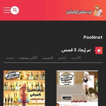
PooNnet
تم إيجاد 3 قصص.
الأحدث
أبجدي
التصنيف
الأكثر مشاهدة
حديث