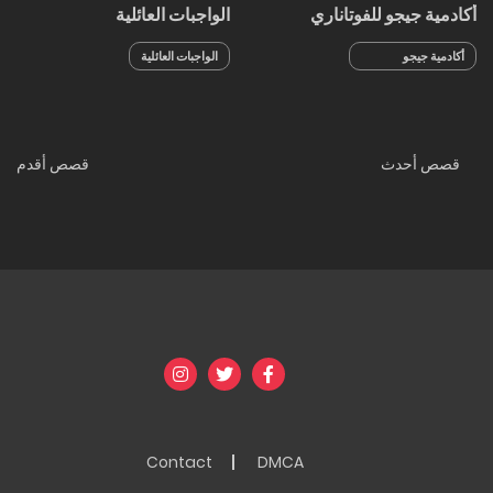
أكادمية جيجو للفوتاناري
الواجبات العائلية
أكادمية جيجو
الواجبات العائلية
للفوتاناري الجزء 2
Posts
قصص أحدث
قصص أقدم
navigation
Contact
DMCA