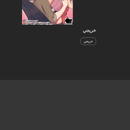
خريجي
خريجي