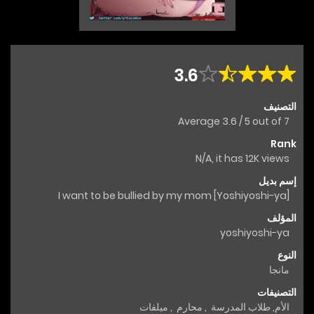
3.6
التصنيف
Average
3.6
/
5
out of
7
Rank
N/A, it has 12K views
إسم بديل
[Yoshiyoshi-ya] I want to be bullied by my mom
المؤلف
yoshiyoshi-ya
النوع
مانجا
التصنيفات
الأم
,
طلاب المدرسة
,
محارم
,
ميلفات