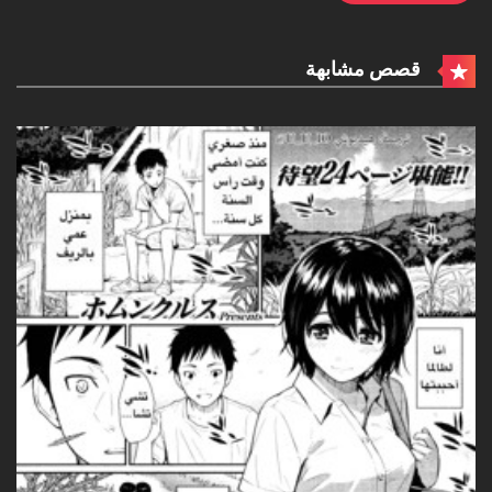
قصص مشابهة