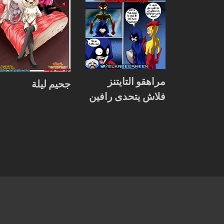
مراهقو التايتنز
جحيم ليلة
فلاش يتحدى رافين