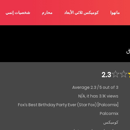
مانهوا
كوميكس ثلاثي الأبعاد
محارم
شخصيات إنمي
ق
2.3
Average
2.3
/
5
out of
3
N/A, it has 3.1K views
Fox’s Best Birthday Party Ever (Star Fox) [Palcomix]
Palcomix
كوميكس