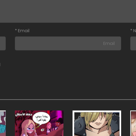
*
Email
*
ا