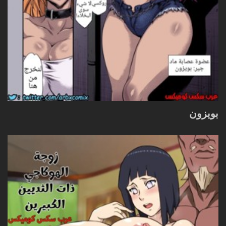
بويزون