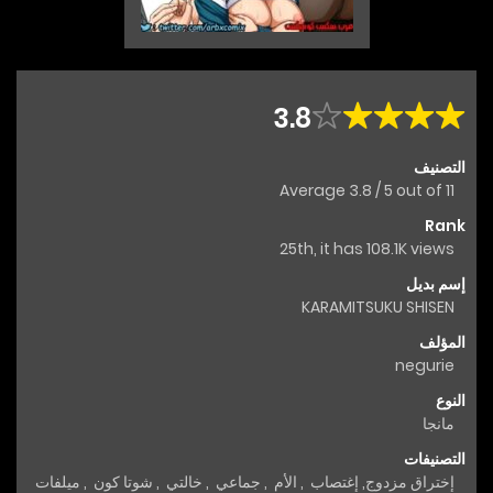
3.8
التصنيف
Average
3.8
/
5
out of
11
Rank
25th, it has 108.1K views
إسم بديل
KARAMITSUKU SHISEN
المؤلف
negurie
النوع
مانجا
التصنيفات
إختراق مزدوج
,
إغتصاب
,
الأم
,
جماعي
,
خالتي
,
شوتا كون
,
ميلفات