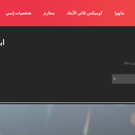
مانهوا
كوميكس ثلاثي الأبعاد
محارم
شخصيات إنمي
اب
ء 94