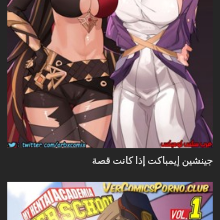
جينشين إيمباكت إذا كانت قصة