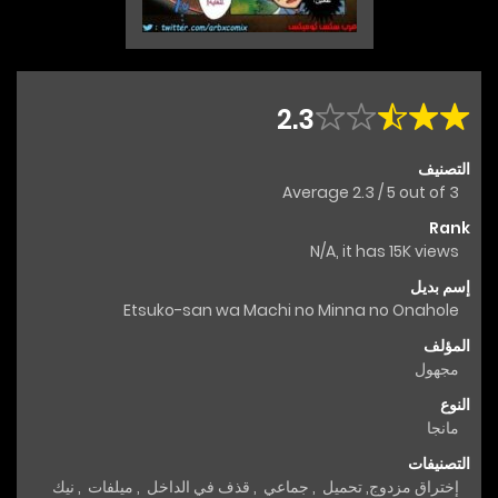
2.3
التصنيف
Average
2.3
/
5
out of
3
Rank
N/A, it has 15K views
إسم بديل
Etsuko-san wa Machi no Minna no Onahole
المؤلف
مجهول
النوع
مانجا
التصنيفات
إختراق مزدوج
,
تحميل
,
جماعي
,
قذف في الداخل
,
ميلفات
,
نيك