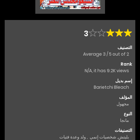
3
التصنيف
Average
3
/
5
out of
2
Rank
N/A, it has 9.2K views
إسم بديل
Barietchi Bleach
المؤلف
مجهول
النوع
مانجا
التصنيفات
بليتش
,
شخصيات إنمي
,
ولد وعدة فتيات