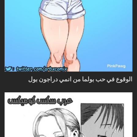
الوقوع في حب بولما من انمي دراجون بول