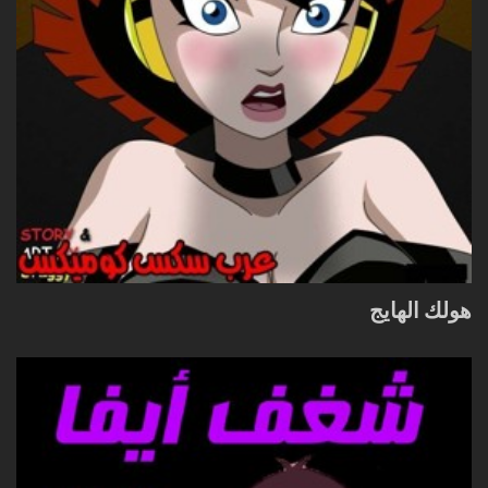
هولك الهايج