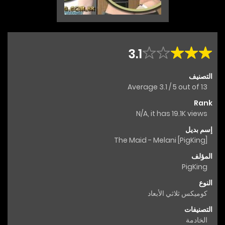
3.1
التصنيف
Average
3.1
/
5
out of
13
Rank
N/A, it has 19.1K views
إسم بديل
The Maid - Melani [PigKing]
المؤلف
PigKing
النوع
كوميكس ثلاثي الأبعاد
التصنيفات
الخادمة