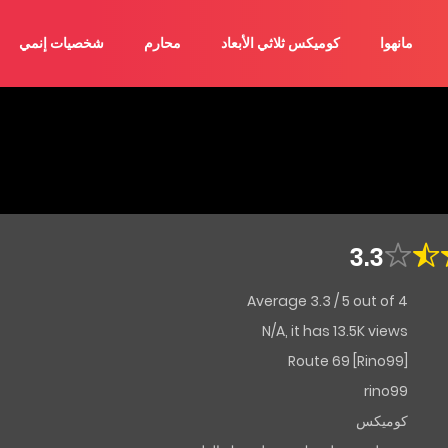
مانهوا
كوميكس ثلاثي الأبعاد
محارم
شخصيات إنمي
3.3
Average
3.3
/
5
out of
4
N/A, it has 13.5K views
Route 69 [Rino99]
rino99
كوميكس