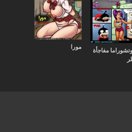
مورا
تشوراما مفاجأة
لر