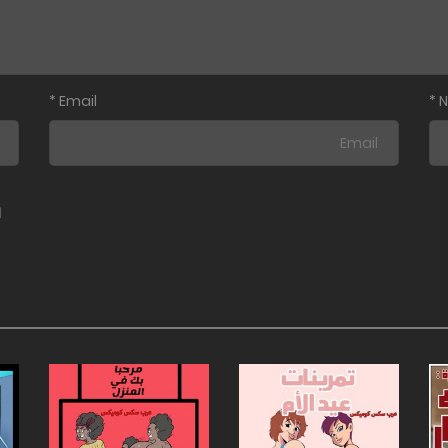
*
Email
*
ا