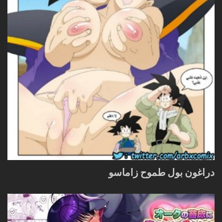
دراغون بول طموح زاماسو