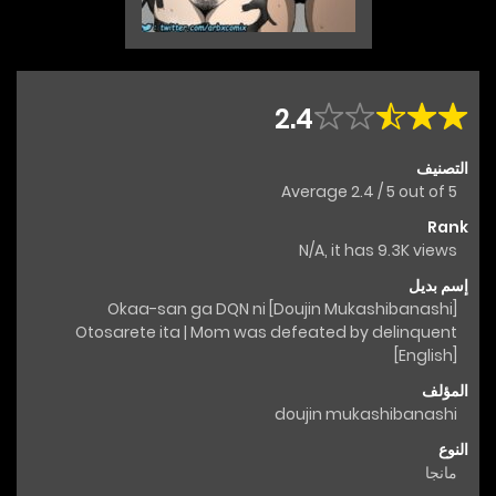
2.4
التصنيف
Average
2.4
/
5
out of
5
Rank
N/A, it has 9.3K views
إسم بديل
[Doujin Mukashibanashi] Okaa-san ga DQN ni
Otosarete ita | Mom was defeated by delinquent
[English]
المؤلف
doujin mukashibanashi
النوع
مانجا