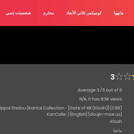
مانهوا
كوميكس ثلاثي الأبعاد
محارم
شخصيات إنمي
3
Average
3
/
5
out of
6
N/A, it has 8.5K views
neshota Shiki Oppai Shidou (Kantai Collection -
KanColle-) [English] {doujin-moe.us}
Kloah
مانجا