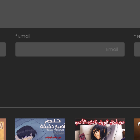
*
Email
*
ا