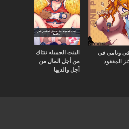
البنت الجميله تنتاك
فى ونامى فى
من أجل المال من
نز المفقود
أجل والديها