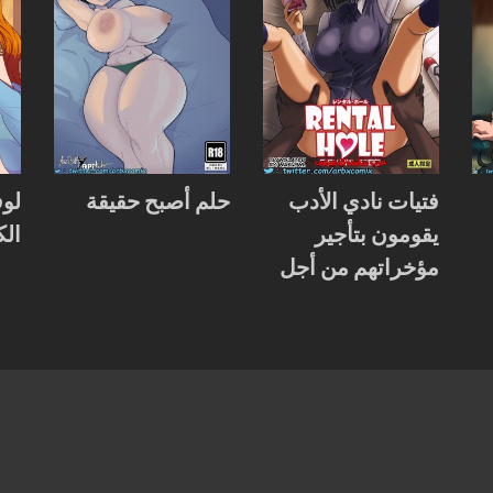
حلم أصبح حقيقة
لو
فتيات نادي الأدب
الك
يقومون بتأجير
مؤخراتهم من أجل
تمويل النادي