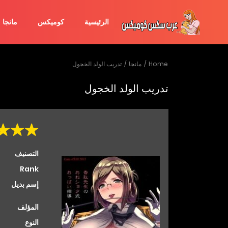
الرئيسية
كوميكس
مانجا
Home
مانجا
تدريب الولد الخجول
تدريب الولد الخجول
التصنيف
Rank
إسم بديل
المؤلف
النوع