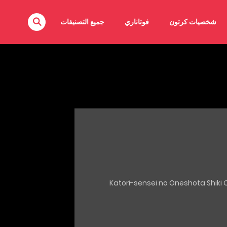
شخصيات كرتون
فوتاناري
جميع التصنيفات
(C88) [Gate of XIII (Kloah)] Katori-sensei no O