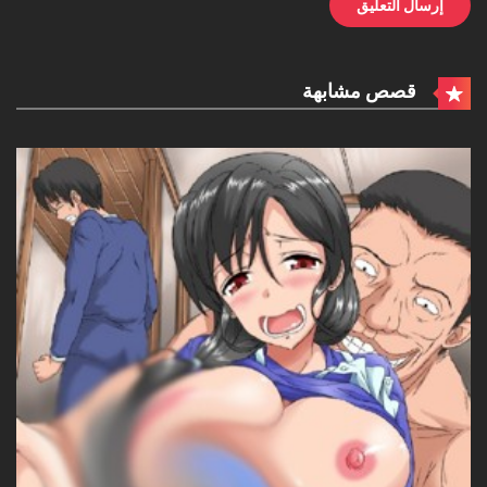
قصص مشابهة