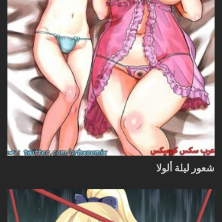
شعور ليلة ألولا