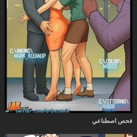
فحص اصطناعي