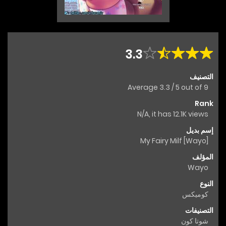
3.3
التصنيف
Average
3.3
/
5
out of
9
Rank
N/A, it has 12.1K views
إسم بديل
My Fairy Milf [Wayo]
المؤلف
Wayo
النوع
كوميكس
التصنيفات
شوتا كون