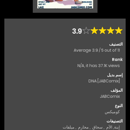
3.9
التصنيف
Average
3.9
/
5
out of
11
Rank
N/A, it has 37.1K views
إسم بديل
DNA [JABComix]
المؤلف
JABComix
النوع
كوميكس
التصنيفات
إبنة
,
الأم
,
سحاق
,
محارم
,
ميلفات