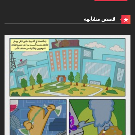
قصص مشابهة