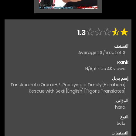
1.3
التصنيف
Average
1.3
/
5
out of
3
Rank
N/A, it has 4K views
إسم بديل
[Harahera] Tasukerareta Orei ni H!! | Repaying a Timely
Rescue with Sex!! [English] [Tigoris Translates]
المؤلف
hara
النوع
مانجا
التصنيفات