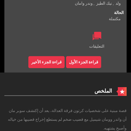
ولد
,
نيك الطيز
,
وندر وامان
الحالة
مكتملة
التعليقات
قراءة الجزء الأول
قراءة الجزء الأخير
الملخص
قصة مبنية على شخصيات كرتون فرقة العدالة، بعد أن إكتشف سوبر مان
أن واندر وومان شيميل مع قضيب ضخم لم يستطع إخراج قضيبها من خياله
وأصبح يشتهيه.