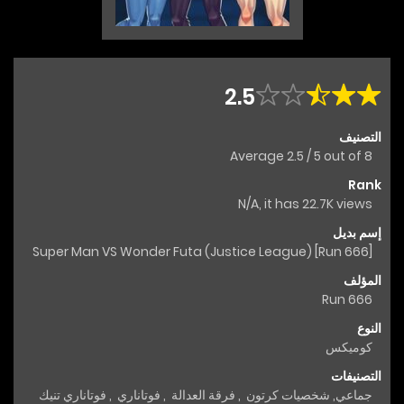
2.5
التصنيف
Average
2.5
/
5
out of
8
Rank
N/A, it has 22.7K views
إسم بديل
Super Man VS Wonder Futa (Justice League) [Run 666]
المؤلف
Run 666
النوع
كوميكس
التصنيفات
جماعي
,
شخصيات كرتون
,
فرقة العدالة
,
فوتاناري
,
فوتاناري تنيك