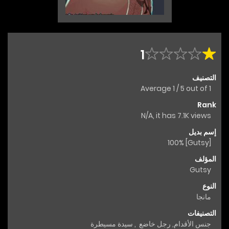
1
التصنيف
Average
1
/
5
out of
1
Rank
N/A, it has 7.1K views
إسم بديل
[Gutsy] 100%
المؤلف
Gutsy
النوع
مانجا
التصنيفات
جنس الأقدام
,
رجل خاضع
,
سيدة مسيطرة