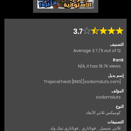
3.7
التصنيف
Average
3.7
/
5
out of
12
Rank
N/A, it has 19.7K views
إسم بديل
[sodomsluts.com] Tropical heat [ENG]
المؤلف
sodomsluts
النوع
كوميكس ثلاثي الأبعاد
التصنيفات
ثلاثي
,
شيميل
,
فوتاناري
,
فوتاناري تنيك ولد