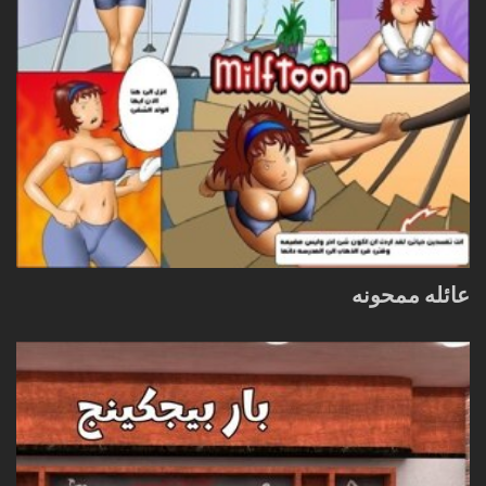
عائله ممحونه