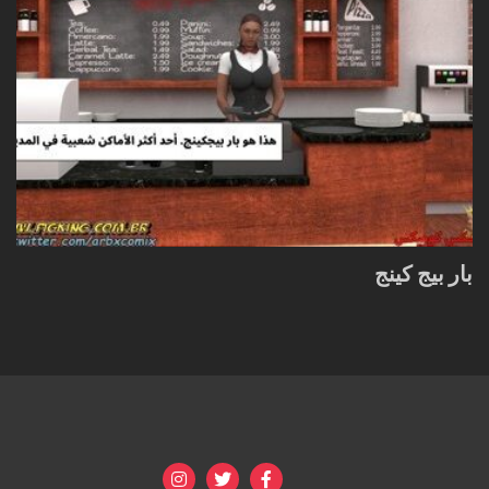
بار بيج كينج