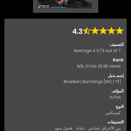
4.3
التصنيف
Average
4.3
/
5
out of
7
Rank
N/A, it has 25.9K views
إسم بديل
Brazilian Slumdogs [WC | TF]
المؤلف
tufos
النوع
كوميكس
التصنيفات
بين الأعراق
,
جماعي
,
خيانة
,
فحول سود