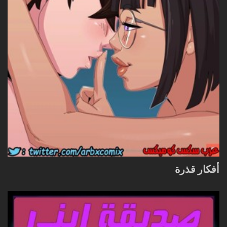
أفكار قذرة