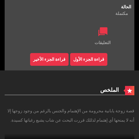
الحالة
مكتملة
التعليقات
قراءة الجزء الأول
قراءة الجزء الأخير
الملخص
قصة زوجة يابانية محرومة من الإهتمام والجنس بالرغم من وجود زوجها إلا
أنه لا يمنحها أي إهتمام لذللك قررت البحث عن شاب يشبع رغباتها كسيدة.