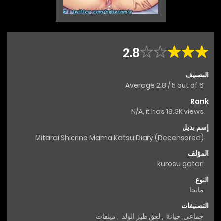
2.8
التصنيف
Average
2.8
/
5
out of
6
Rank
N/A, it has 18.3K views
إسم بديل
Mitarai Shiorino Mama Katsu Diary (Decensored)
المؤلف
kurosu gatari
النوع
مانجا
التصنيفات
جماعي
,
خيانة
,
لعق طيز الولد
,
ميلفات