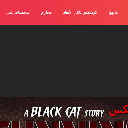
مانهوا
كوميكس ثلاثي الأبعاد
محارم
شخصيات إنمي