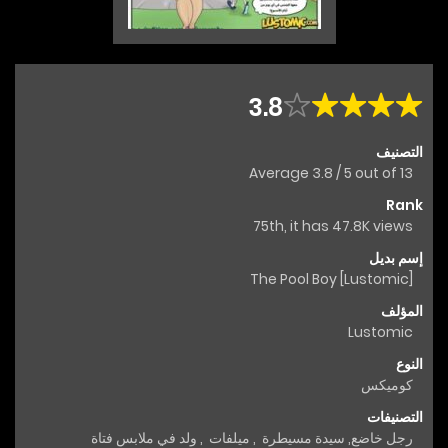
3.8
التصنيف
Average
3.8
/
5
out of
13
Rank
75th, it has 47.8K views
إسم بديل
The Pool Boy [Lustomic]
المؤلف
Lustomic
النوع
كوميكس
التصنيفات
رجل خاضع
,
سيدة مسيطرة
,
ميلفات
,
ولد في ملابس فتاة