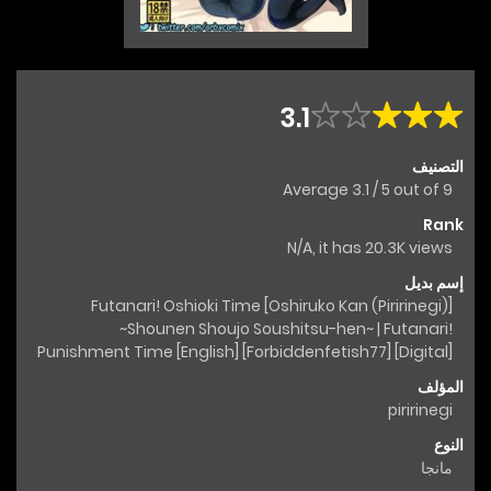
3.1
التصنيف
Average
3.1
/
5
out of
9
Rank
N/A, it has 20.3K views
إسم بديل
[Oshiruko Kan (Piririnegi)] Futanari! Oshioki Time
~Shounen Shoujo Soushitsu-hen~ | Futanari!
Punishment Time [English] [Forbiddenfetish77] [Digital]
المؤلف
piririnegi
النوع
مانجا