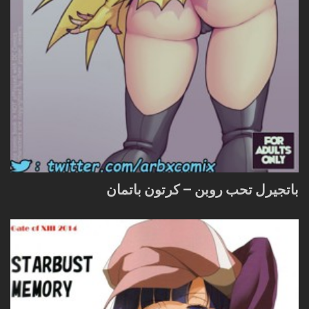
باتجيرل تحب روبن – كرتون باتمان