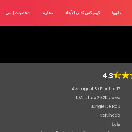
مانهوا
كوميكس ثلاثي الأبعاد
محارم
شخصيات إنمي
4.3
Average
4.3
/
5
out of
17
N/A, it has 20.2K views
Jungle De Ikou
Naruhodo
مانجا