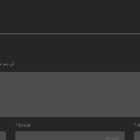
لن يتم ن
*
Email
*