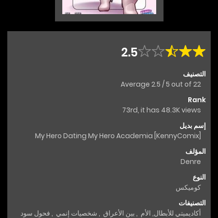
2.5
التصنيف
Average
2.5
/
5
out of
22
Rank
73rd, it has 48.3K views
إسم بديل
My Hero Dating My Hero Academia [KennyComix]
المؤلف
Denre
النوع
كوميكس
التصنيفات
أكاديميتي للأبطال
,
الأم
,
بين الأعراق
,
شخصيات إنمي
,
فحول سود