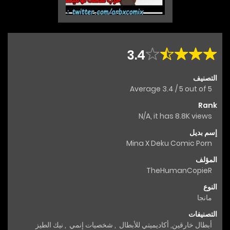
3.4
التصنيف
Average
3.4
/
5
out of
5
Rank
N/A, it has 8.8K views
إسم بديل
Mina X Deku Comic Porn
المؤلف
TheHumanCopieR
النوع
مانجا
التصنيفات
أبطال خارقين
,
أكاديميتي للأبطال
,
شخصيات إنمي
,
نيك الطيز