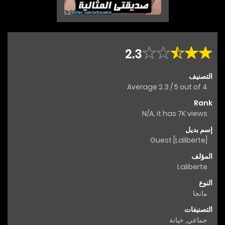
2.3
التصنيف
Average
2.3
/
5
out of
4
Rank
N/A, it has 7K views
إسم بديل
Guest [Laliberte]
المؤلف
Laliberte
النوع
مانجا
التصنيفات
جماعي
,
خيانة