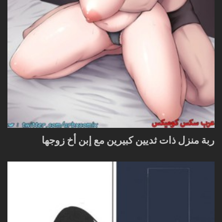
ربة منزل ذات ثديين كبيرين مع إبن أخ زوجها