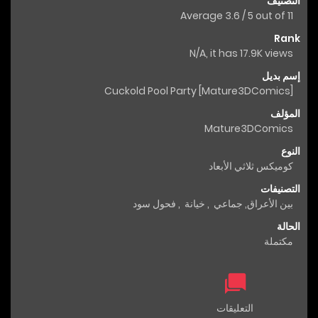
التصنيف
Average
3.6
/
5
out of
11
Rank
N/A, it has 17.9K views
إسم بديل
Cuckold Pool Party [Mature3DComics]
المؤلف
Mature3DComics
النوع
كوميكس ثلاثي الأبعاد
التصنيفات
بين الأعراق
,
جماعي
,
خيانة
,
فحول سود
الحالة
مكتملة
التعليقات